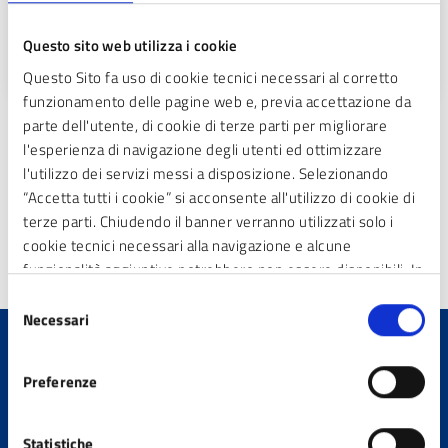
Coordina e gestisce le funzioni di tutela ambientale in
materia di bonifiche dei siti contaminati.
Questo sito web utilizza i cookie
Questo Sito fa uso di cookie tecnici necessari al corretto
funzionamento delle pagine web e, previa accettazione da
parte dell'utente, di cookie di terze parti per migliorare
l'esperienza di navigazione degli utenti ed ottimizzare
l'utilizzo dei servizi messi a disposizione. Selezionando
«
1
3
4
5
6
7
8
2
“Accetta tutti i cookie” si acconsente all'utilizzo di cookie di
terze parti. Chiudendo il banner verranno utilizzati solo i
9
10
»
cookie tecnici necessari alla navigazione e alcune
funzionalità aggiuntive potrebbero non essere disponibili. In
calce alla presente è riportato l’elenco dei cookie necessari
Selezione
che contribuiscono a rendere fruibile il sito web abilitando
Necessari
del
funzionalità di base quali la navigazione sulle pagine e
consenso
l’accesso alle aree protette del sito. Il sito web non è in
Quanto sono chiare le
Preferenze
grado di funzionare correttamente senza questi cookie
informazioni su questa
pagina?
Statistiche