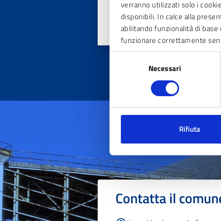
verranno utilizzati solo i cook
disponibili. In calce alla prese
abilitando funzionalità di base 
funzionare correttamente sen
Selezione
Necessari
del
consenso
Rifiuta
Contatta il comun