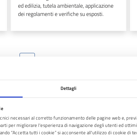
ed edilizia, tutela ambientale, applicazione
dei regolamenti e verifiche su esposti.
2
4
5
6
7
8
9
3
Dettagli
ie
ecnici necessari al corretto funzionamento delle pagine web e, prev
parti per migliorare l'esperienza di navigazione degli utenti ed ottimiz
e le informazioni su questa pagina?
ndo “Accetta tutti i cookie” si acconsente all'utilizzo di cookie di t