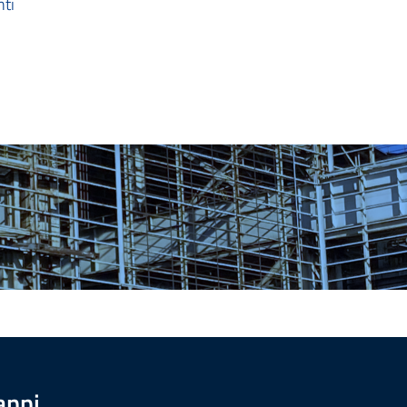
nti
anni