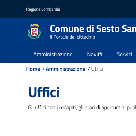
Vai al contenuto principale
Vai al footer
Regione Lombardia
Comune di Sesto San
Il Portale del cittadino
Amministrazione
Novità
Servizi
Home
/
Amministrazione
/
Uffici
Uffici
Gli uffici con i recapiti, gli orari di apertura al p