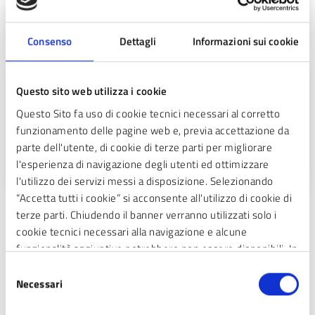
la vita della comunità.
Consenso
Dettagli
Informazioni sui cookie
Segreteria Infrastrutture e reti
Questo sito web utilizza i cookie
Segreteria delle infrastrutture e reti
Questo Sito fa uso di cookie tecnici necessari al corretto
comunali:manutenzione di strade, marciapiedi,
funzionamento delle pagine web e, previa accettazione da
segnaletica e viabilità.
parte dell'utente, di cookie di terze parti per migliorare
l'esperienza di navigazione degli utenti ed ottimizzare
l'utilizzo dei servizi messi a disposizione. Selezionando
“Accetta tutti i cookie” si acconsente all'utilizzo di cookie di
terze parti. Chiudendo il banner verranno utilizzati solo i
cookie tecnici necessari alla navigazione e alcune
«
3
4
5
6
7
9
10
8
funzionalità aggiuntive potrebbero non essere disponibili. In
calce alla presente è riportato l’elenco dei cookie necessari
Selezione
11
12
»
che contribuiscono a rendere fruibile il sito web abilitando
Necessari
del
funzionalità di base quali la navigazione sulle pagine e
consenso