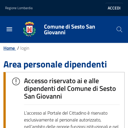
Vai al contenuto principale
Vai al footer
ACCEDI
Regione Lombardia
Comune di Sesto San
Giovanni
Home
/
login
Area personale dipendenti
Accesso riservato ai e alle
dipendenti del Comune di Sesto
San Giovanni
L’accesso al Portale del Cittadino è riservato
esclusivamente al personale autorizzato,
nell’ambito delle proprie funzioni istituzionali e nel