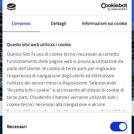
Contatta il comune
Leggi le domande frequenti
Consenso
Dettagli
Informazioni sui cookie
Richiedi assistenza
Prenota appuntamento
Questo sito web utilizza i cookie
Segnala Disservizio
Questo Sito fa uso di cookie tecnici necessari al corretto
funzionamento delle pagine web e, previa accettazione da
parte dell'utente, di cookie di terze parti per migliorare
l'esperienza di navigazione degli utenti ed ottimizzare
l'utilizzo dei servizi messi a disposizione. Selezionando
“Accetta tutti i cookie” si acconsente all'utilizzo di cookie di
terze parti. Chiudendo il banner verranno utilizzati solo i
cookie tecnici necessari alla navigazione e alcune
funzionalità aggiuntive potrebbero non essere disponibili. In
calce alla presente è riportato l’elenco dei cookie necessari
Selezione
che contribuiscono a rendere fruibile il sito web abilitando
Necessari
del
funzionalità di base quali la navigazione sulle pagine e