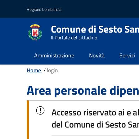
Vai al contenuto principale
Vai al footer
Regione Lombardia
Comune di Sesto San
Il Portale del cittadino
Amministrazione
Novità
Servizi
Home
/
login
Area personale dipen
Accesso riservato ai e a
del Comune di Sesto Sa