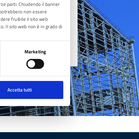
erze parti. Chiudendo il banner
ve potrebbero non essere
dere fruibile il sito web
to. Il sito web non è in grado di
Marketing
Accetta tutti