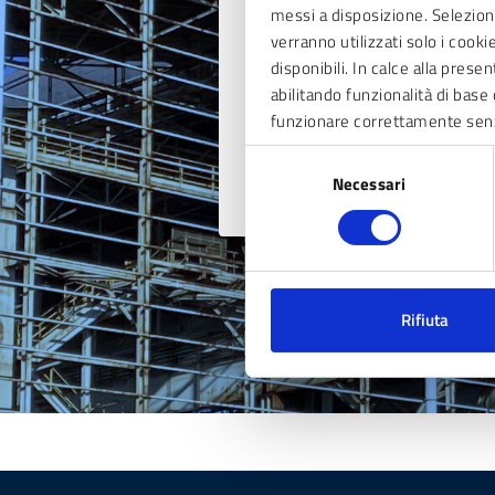
Contatta il comun
messi a disposizione. Seleziona
verranno utilizzati solo i cook
Leggi le domande freque
disponibili. In calce alla prese
abilitando funzionalità di base 
Richiedi assistenza
funzionare correttamente sen
Prenota appuntamento
Selezione
Segnala Disservizio
Necessari
del
consenso
Rifiuta