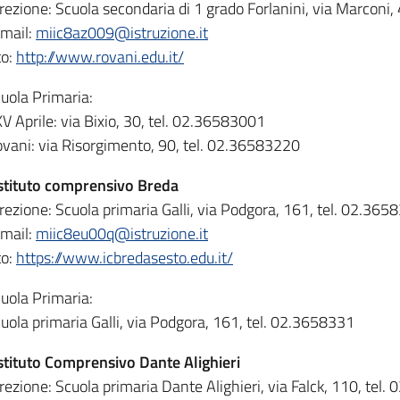
rezione: Scuola secondaria di 1 grado Forlanini, via Marconi,
mail:
miic8az009@istruzione.it
to:
http://www.rovani.edu.it/
uola Primaria:
V Aprile: via Bixio, 30, tel. 02.36583001
vani: via Risorgimento, 90, tel. 02.36583220
stituto comprensivo Breda
rezione: Scuola primaria Galli, via Podgora, 161, tel. 02.365
mail:
miic8eu00q@istruzione.it
to:
https://www.icbredasesto.edu.it/
uola Primaria:
uola primaria Galli, via Podgora, 161, tel. 02.3658331
stituto Comprensivo Dante Alighieri
rezione: Scuola primaria Dante Alighieri, via Falck, 110, tel