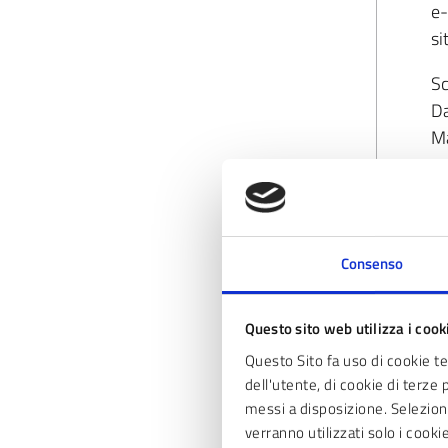
e-
si
Sc
Da
Ma
•I
Di
e-
si
Consenso
Sc
Questo sito web utilizza i cook
Ma
Questo Sito fa uso di cookie t
Or
dell'utente, di cookie di terze 
•I
messi a disposizione. Seleziona
verranno utilizzati solo i cook
Di