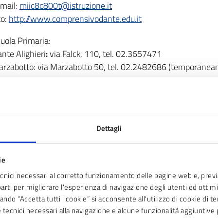
mail:
miic8c800t@istruzione.it
to:
http://www.comprensivodante.edu.it
uola Primaria:
nte Alighieri
:
via Falck, 110, tel. 02.3657471
rzabotto: via Marzabotto 50, tel. 02.2482686 (temporaneam
stituto Comprensivo Martiri della Libertà
rezione: Scuola secondaria di 1 grado Don Milani, via Cavallo
mail:
miic8a5005@istruzione.it
to:
https://www.ic-martiridellaliberta.edu.it/
Dettagli
uola Primaria:
ie
rtiri della libertà: via Martiri della Libertà, 8, tel. 02.262637
ecnici necessari al corretto funzionamento delle pagine web e, prev
iani: via Buozzi, 144, tel. 02.2483280 (questa scuola è tempo
parti per migliorare l'esperienza di navigazione degli utenti ed ottimiz
stituto Comprensivo Anna Frank
ndo “Accetta tutti i cookie” si acconsente all'utilizzo di cookie di t
ie tecnici necessari alla navigazione e alcune funzionalità aggiunti
rezione: Scuola Frank/Einaudi, via Boccaccio, 336, tel. 02.