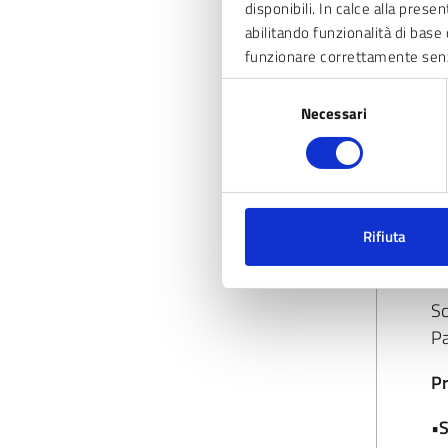
disponibili. In calce alla prese
em
abilitando funzionalità di base 
si
funzionare correttamente sen
Sc
Selezione
An
Necessari
del
Lu
consenso
•I
Di
Rifiuta
e-
si
Sc
Pa
Pr
•S