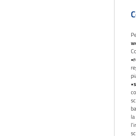
C
Pe
we
Co
•r
re
pi
•
s
co
sc
ba
la
l’
sc