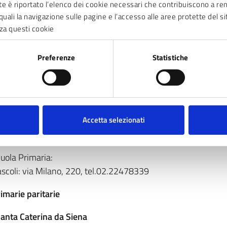
nte è riportato l’elenco dei cookie necessari che contribuiscono a ren
ail:
miic8a100t@istruzione.it
quali la navigazione sulle pagine e l’accesso alle aree protette del si
to:
https://www.icsfrank-sestosg.edu.it/
za questi cookie
uola Primaria:
na Frank: via Boccaccio, 336, tel. 02.24411406
Preferenze
Statistiche
ini: via Mincio, 101, tel. 02.2485172
stituto Comprensivo Pascoli
rezione: Scuola secondaria di 1 grado Italo Calvino, via Fratel
Accetta selezionati
mail:
miic8a0002@istruzione.it
to:
https://www.icsestopascoli.edu.it/
uola Primaria:
scoli: via Milano, 220, tel.02.22478339
imarie paritarie
anta Caterina da Siena