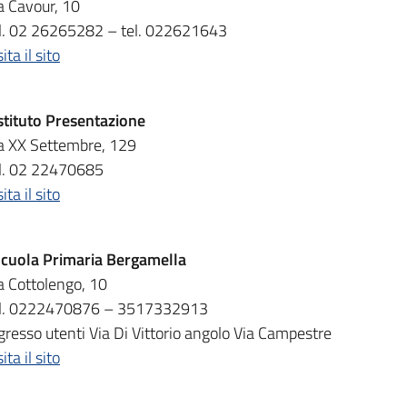
a Cavour, 10
l. 02 26265282 – tel. 022621643
sita il sito
stituto Presentazione
a XX Settembre, 129
l. 02 22470685
sita il sito
cuola Primaria
Bergamella
a Cottolengo, 10
el. 0222470876 – 3517332913
gresso utenti Via Di Vittorio angolo Via Campestre
sita il sito