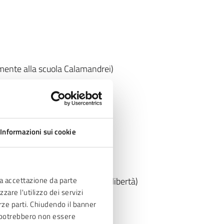
ente alla scuola Calamandrei)
tti, 88, tel. 02.365831
Informazioni sui cookie
57
ia accettazione da parte
raneamente alla Martiri della libertà)
zare l'utilizzo dei servizi
erze parti. Chiudendo il banner
ve potrebbero non essere
24411406