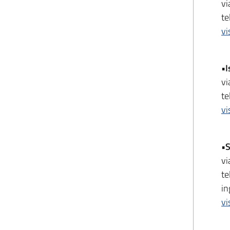
vi
te
vi
•I
vi
te
vi
•S
vi
t
in
vi