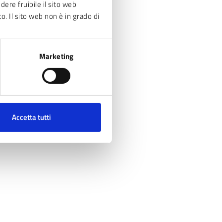
dere fruibile il sito web
to. Il sito web non è in grado di
Marketing
li Di Dio, 101, tel. 02.3657491
Accetta tutti