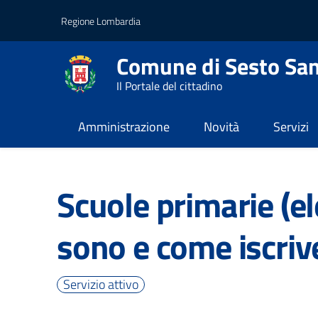
Vai al contenuto principale
Vai al footer
Regione Lombardia
Comune di Sesto San
Il Portale del cittadino
Amministrazione
Novità
Servizi
Home
/
Servizi
/
Educazione e formazione
Scuole primarie (el
sono e come iscriv
Servizio attivo