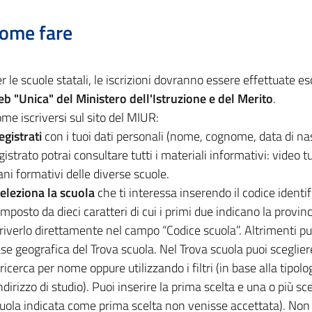
ome fare
r le scuole statali, le iscrizioni dovranno essere effettuate 
b "Unica" del Ministero dell'Istruzione e del Merito
.
me iscriversi sul sito del MIUR:
egistrati
con i tuoi dati personali (nome, cognome, data di nasc
gistrato potrai consultare tutti i materiali informativi: video tu
ani formativi delle diverse scuole.
eleziona la scuola
che ti interessa inserendo il codice identif
mposto da dieci caratteri di cui i primi due indicano la provinc
riverlo direttamente nel campo “Codice scuola”. Altrimenti puoi
se geografica del Trova scuola. Nel Trova scuola puoi sceglie
 ricerca per nome oppure utilizzando i filtri (in base alla tipolo
indirizzo di studio). Puoi inserire la prima scelta e una o più sce
uola indicata come prima scelta non venisse accettata). Non s