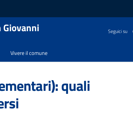
 Giovanni
Seguici su
Vivere il comune
/
Scuole primarie (elementari): quali sono e come iscriversi
ementari): quali
ersi