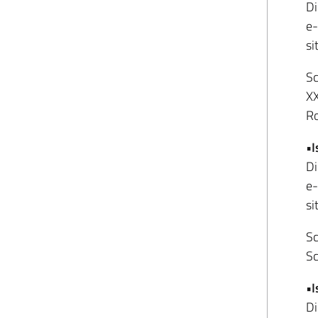
Di
e-
si
Sc
XX
Ro
•I
Di
e-
si
Sc
Sc
•I
Di