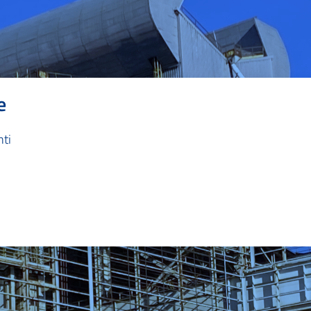
e
nti