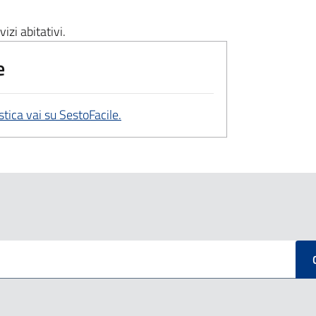
vizi abitativi.
e
tica vai su SestoFacile.