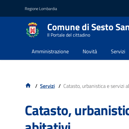
Vai al contenuto principale
Vai al footer
Regione Lombardia
Comune di Sesto San
Il Portale del cittadino
Amministrazione
Novità
Servizi
/
Servizi
/
Catasto, urbanistica e servizi ab
Catasto, urbanistic
abitativi