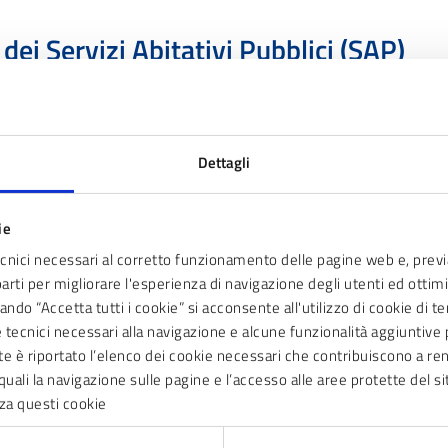
ei Servizi Abitativi Pubblici (SAP)
025, consultala nella sezione Documenti in fondo alla pagina.
Dettagli
bitativo Transitorio (SAT)
ie
ecnici necessari al corretto funzionamento delle pagine web e, prev
e del servizio abitativo pubblico per un periodo di tempo provvisorio.
parti per migliorare l'esperienza di navigazione degli utenti ed ottimiz
ndo “Accetta tutti i cookie” si acconsente all'utilizzo di cookie di t
ie tecnici necessari alla navigazione e alcune funzionalità aggiunti
nte è riportato l’elenco dei cookie necessari che contribuiscono a ren
quali la navigazione sulle pagine e l’accesso alle aree protette del si
Carica altri risultati
za questi cookie