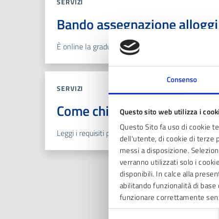
SERVIZI
Bando assegnazione alloggi d
È online la graduatoria definitiva del bando SAP 2
Consenso
SERVIZI
Come chiedere un Servizio A
Questo sito web utilizza i cook
Questo Sito fa uso di cookie t
Leggi i requisiti per fare richiesta per un’abitazion
dell'utente, di cookie di terze 
messi a disposizione. Seleziona
verranno utilizzati solo i cook
disponibili. In calce alla prese
abilitando funzionalità di base 
funzionare correttamente sen
Selezione