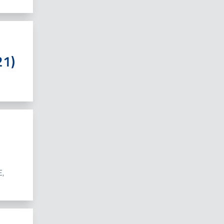
21)
E,