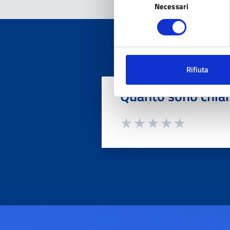
Necessari
del
consenso
Rifiuta
Quanto sono chiar