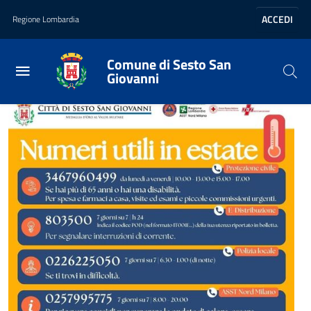
Vai al contenuto principale
Vai al footer
ACCEDI
Regione Lombardia
Comune di Sesto San
Giovanni