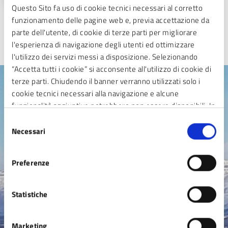
Questo Sito fa uso di cookie tecnici necessari al corretto
funzionamento delle pagine web e, previa accettazione da
parte dell'utente, di cookie di terze parti per migliorare
l'esperienza di navigazione degli utenti ed ottimizzare
TUTTE LE GALLERIE
l'utilizzo dei servizi messi a disposizione. Selezionando
“Accetta tutti i cookie” si acconsente all'utilizzo di cookie di
terze parti. Chiudendo il banner verranno utilizzati solo i
cookie tecnici necessari alla navigazione e alcune
Argomenti in evidenza
funzionalità aggiuntive potrebbero non essere disponibili. In
calce alla presente è riportato l’elenco dei cookie necessari
Selezione
che contribuiscono a rendere fruibile il sito web abilitando
Necessari
del
funzionalità di base quali la navigazione sulle pagine e
consenso
l’accesso alle aree protette del sito. Il sito web non è in
Anagrafe, Stato civile e
Preferenze
grado di funzionare correttamente senza questi cookie
Residenza
Statistiche
Carta di identità elettronica -CIE
Cerificati anagrafici
Marketing