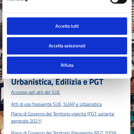
Cambio di residenza o di via
Certificati ed estratti di stato civile
Accetta tutti
Accetta selezionati
ESPLORA ARGOMENTO →
Rifiuta
Urbanistica, Edilizia e PGT
Accesso agli atti del SUE
Atti di uso frequente SUE, SUAP e Urbanistica
Piano di Governo del Territorio vigente (PGT variante
generale 2021)
Piano di Governo del Territorio Previgente (PGT 2009)