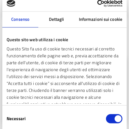
ragioneria.sestosg@pec.actalis.it
Consenso
Dettagli
Informazioni sui cookie
Correlati
Questo sito web utilizza i cookie
Servizi
Questo Sito fa uso di cookie tecnici necessari al corretto
funzionamento delle pagine web e, previa accettazione da
parte dell'utente, di cookie di terze parti per migliorare
GIUSTIZIA E SICUREZZA PUBBLICA
l'esperienza di navigazione degli utenti ed ottimizzare
Denuncia di incidente e richiesta
l'utilizzo dei servizi messi a disposizione. Selezionando
risarcimento danni
“Accetta tutti i cookie” si acconsente all'utilizzo di cookie di
terze parti. Chiudendo il banner verranno utilizzati solo i
Se hai subito danni da un sinistro avvenuto nel territorio
cookie tecnici necessari alla navigazione e alcune
comunale, in cui si presuppone una responsabilità del
funzionalità aggiuntive potrebbero non essere disponibili. In
Comune, puoi chiedere il risarcimento
calce alla presente è riportato l’elenco dei cookie necessari
Selezione
che contribuiscono a rendere fruibile il sito web abilitando
Necessari
del
funzionalità di base quali la navigazione sulle pagine e
consenso