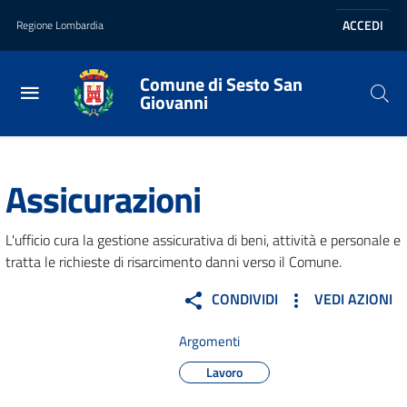
Vai al contenuto principale
Vai al footer
ACCEDI
Regione Lombardia
Comune di Sesto San
Giovanni
Home
/
Amministrazione
/
Uffici
/
Assicurazioni
Assicurazioni
L'ufficio cura la gestione assicurativa di beni, attività e personale e
tratta le richieste di risarcimento danni verso il Comune.
CONDIVIDI
VEDI AZIONI
Argomenti
Lavoro