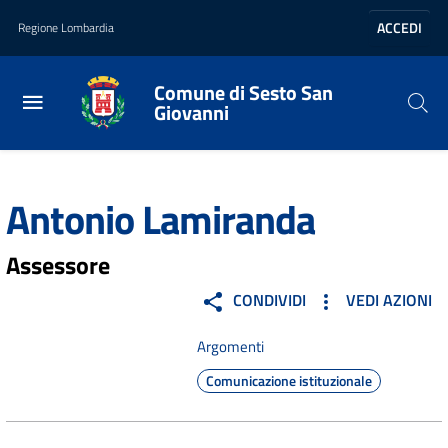
Vai al contenuto principale
Vai al footer
ACCEDI
Regione Lombardia
Comune di Sesto San
Giovanni
Home
/
Amministrazione
/
Politici
/
Antonio Lamiranda
Antonio Lamiranda
Assessore
CONDIVIDI
VEDI AZIONI
Argomenti
Comunicazione istituzionale