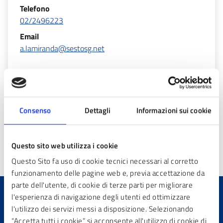
Telefono
02/2496223
Email
a.lamiranda@sestosg.net
Altre informazioni
Consenso
Dettagli
Informazioni sui cookie
Aggiornamento
23/04/2026 12:45
Questo sito web utilizza i cookie
Questo Sito fa uso di cookie tecnici necessari al corretto
funzionamento delle pagine web e, previa accettazione da
parte dell'utente, di cookie di terze parti per migliorare
l'esperienza di navigazione degli utenti ed ottimizzare
l'utilizzo dei servizi messi a disposizione. Selezionando
Quanto sono chiare le
“Accetta tutti i cookie” si acconsente all'utilizzo di cookie di