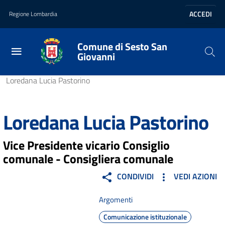
Vai al contenuto principale
Vai al footer
ACCEDI
Regione Lombardia
Comune di Sesto San
Giovanni
Home
/
Amministrazione
/
Politici
/
Loredana Lucia Pastorino
Loredana Lucia Pastorino
Vice Presidente vicario Consiglio
comunale - Consigliera comunale
CONDIVIDI
VEDI AZIONI
Argomenti
Comunicazione istituzionale