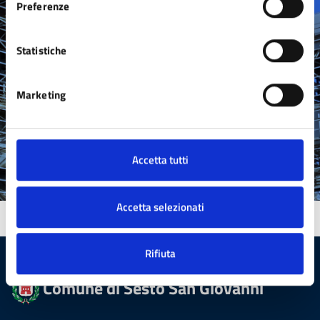
Preferenze
grado di funzionare correttamente senza questi cookie
Leggi le domande frequenti
Richiedi assistenza
Statistiche
Prenota appuntamento
Segnala Disservizio
Marketing
Accetta tutti
Accetta selezionati
Rifiuta
Comune di Sesto San Giovanni