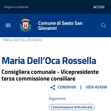
Vai al contenuto principale
Vai al footer
ACCEDI
Regione Lombardia
Comune di Sesto San
Giovanni
Home
/
Amministrazione
/
Politici
/
Maria Dell’Oca Rossella
Maria Dell’Oca Rossella
Consigliera comunale - Vicepresidente
terza commissione consiliare
CONDIVIDI
VEDI AZIONI
Argomenti
Comunicazione istituzionale