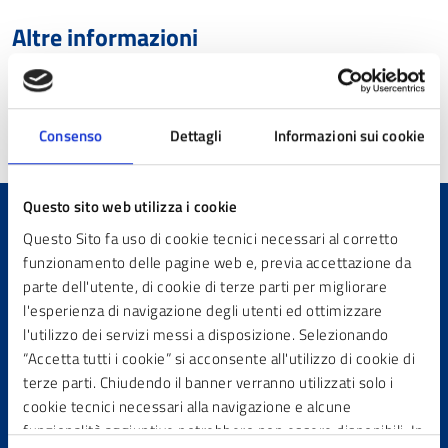
Altre informazioni
Aggiornamento
23/04/2026 11:39
Consenso
Dettagli
Informazioni sui cookie
Questo sito web utilizza i cookie
Questo Sito fa uso di cookie tecnici necessari al corretto
Quanto sono chiare le
funzionamento delle pagine web e, previa accettazione da
informazioni su questa
parte dell'utente, di cookie di terze parti per migliorare
pagina?
l'esperienza di navigazione degli utenti ed ottimizzare
l'utilizzo dei servizi messi a disposizione. Selezionando
“Accetta tutti i cookie” si acconsente all'utilizzo di cookie di
terze parti. Chiudendo il banner verranno utilizzati solo i
cookie tecnici necessari alla navigazione e alcune
funzionalità aggiuntive potrebbero non essere disponibili. In