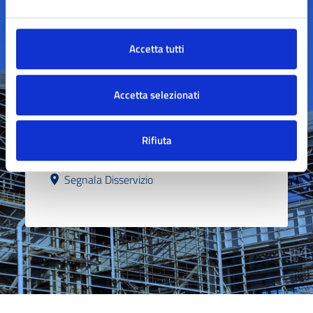
Accetta tutti
Contatta il comune
Accetta selezionati
Leggi le domande frequenti
Richiedi assistenza
Rifiuta
Prenota appuntamento
Segnala Disservizio