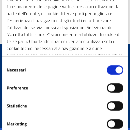
Altre informazioni
funzionamento delle pagine web e, previa accettazione da
Aggiornamento
parte dell'utente, di cookie di terze parti per migliorare
23/04/2026 11:48
l'esperienza di navigazione degli utenti ed ottimizzare
l'utilizzo dei servizi messi a disposizione. Selezionando
“Accetta tutti i cookie” si acconsente all'utilizzo di cookie di
terze parti. Chiudendo il banner verranno utilizzati solo i
cookie tecnici necessari alla navigazione e alcune
funzionalità aggiuntive potrebbero non essere disponibili. In
calce alla presente è riportato l’elenco dei cookie necessari
Selezione
Quanto sono chiare le
che contribuiscono a rendere fruibile il sito web abilitando
Necessari
del
informazioni su questa
funzionalità di base quali la navigazione sulle pagine e
consenso
pagina?
l’accesso alle aree protette del sito. Il sito web non è in
Preferenze
grado di funzionare correttamente senza questi cookie
Statistiche
Marketing