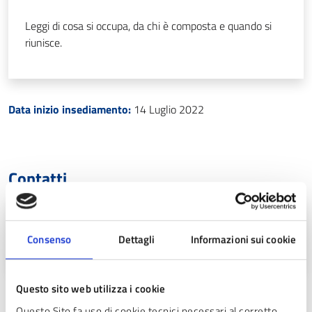
Leggi di cosa si occupa, da chi è composta e quando si
riunisce.
Data inizio insediamento:
14 Luglio 2022
Contatti
Email
r.bonato@sestosg.net
Consenso
Dettagli
Informazioni sui cookie
Questo sito web utilizza i cookie
Questo Sito fa uso di cookie tecnici necessari al corretto