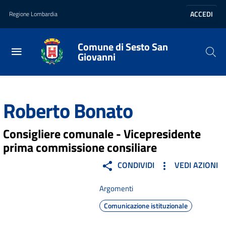
Vai al contenuto principale
Vai al footer
ACCEDI
Regione Lombardia
Comune di Sesto San
Giovanni
Home
/
Amministrazione
/
Politici
/
Roberto Bonato
Roberto Bonato
Consigliere comunale - Vicepresidente
prima commissione consiliare
CONDIVIDI
VEDI AZIONI
Argomenti
Comunicazione istituzionale