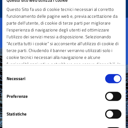
Questo sito web utilizza i cookie
Questo Sito fa uso di cookie tecnici necessari al corretto
funzionamento delle pagine web e, previa accettazione da
parte dell'utente, di cookie di terze parti per migliorare
l'esperienza di navigazione degli utenti ed ottimizzare
l'utilizzo dei servizi messi a disposizione. Selezionando
“Accetta tutti i cookie” si acconsente all'utilizzo di cookie di
terze parti. Chiudendo il banner verranno utilizzati solo i
Contatta il comune
cookie tecnici necessari alla navigazione e alcune
funzionalità aggiuntive potrebbero non essere disponibili. In
Leggi le domande frequenti
calce alla presente è riportato l’elenco dei cookie necessari
Selezione
Richiedi assistenza
che contribuiscono a rendere fruibile il sito web abilitando
Necessari
del
Prenota appuntamento
funzionalità di base quali la navigazione sulle pagine e
consenso
l’accesso alle aree protette del sito. Il sito web non è in
Segnala Disservizio
Preferenze
grado di funzionare correttamente senza questi cookie
Statistiche