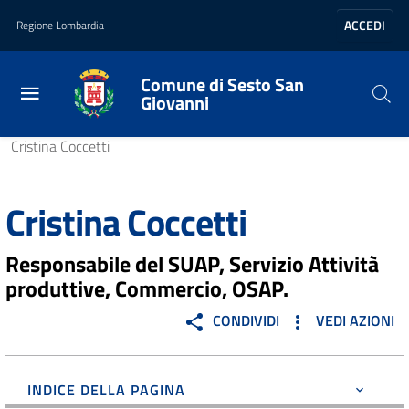
Vai al contenuto principale
Vai al footer
ACCEDI
Regione Lombardia
Comune di Sesto San
Giovanni
Home
/
Amministrazione
/
Personale amministrativo
/
Cristina Coccetti
Cristina Coccetti
Responsabile del SUAP, Servizio Attività
produttive, Commercio, OSAP.
CONDIVIDI
VEDI AZIONI
INDICE DELLA PAGINA