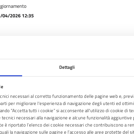
giornamento
/04/2026 12:35
Dettagli
ie
e le informazioni su questa pagina?
ecnici necessari al corretto funzionamento delle pagine web e, prev
parti per migliorare l'esperienza di navigazione degli utenti ed ottimiz
ndo “Accetta tutti i cookie” si acconsente all'utilizzo di cookie di t
ie tecnici necessari alla navigazione e alcune funzionalità aggiunti
nte è riportato l’elenco dei cookie necessari che contribuiscono a ren
quali la navigazione sulle pagine e l’accesso alle aree protette del si