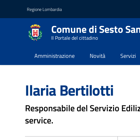
Vai al contenuto principale
Vai al footer
Regione Lombardia
Comune di Sesto San
Il Portale del cittadino
Amministrazione
Novità
Servizi
Home
/
Amministrazione
/
Personale ammini
Ilaria Bertilotti
Responsabile del Servizio Edili
service.