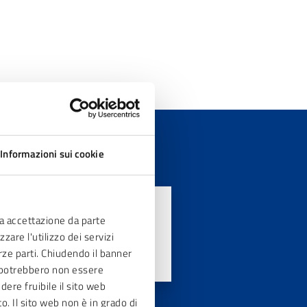
Informazioni sui cookie
ia accettazione da parte
zare l'utilizzo dei servizi
erze parti. Chiudendo il banner
ve potrebbero non essere
dere fruibile il sito web
to. Il sito web non è in grado di