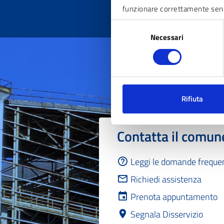
funzionare correttamente sen
Selezione
Necessari
del
consenso
Rifiuta
Contatta il comun
Leggi le domande freque
Richiedi assistenza
Prenota appuntamento
Segnala Disservizio