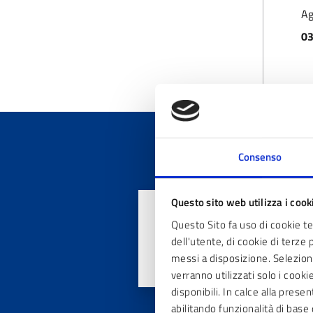
Ag
03
Consenso
Questo sito web utilizza i cook
Quanto sono chiar
Questo Sito fa uso di cookie t
dell'utente, di cookie di terze 
messi a disposizione. Seleziona
verranno utilizzati solo i cook
disponibili. In calce alla prese
abilitando funzionalità di base 