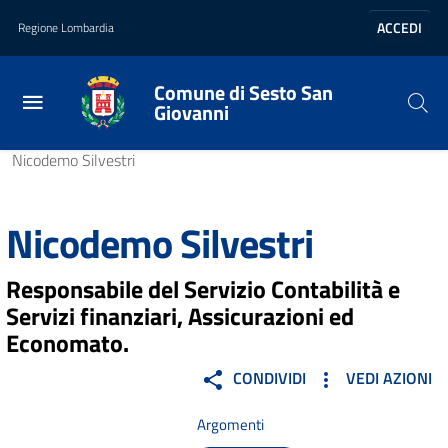
Vai al contenuto principale
Vai al footer
ACCEDI
Regione Lombardia
Comune di Sesto San
Giovanni
Home
/
Amministrazione
/
Personale amministrativo
/
Nicodemo Silvestri
Nicodemo Silvestri
Responsabile del Servizio Contabilità e
Servizi finanziari, Assicurazioni ed
Economato.
CONDIVIDI
VEDI AZIONI
Argomenti