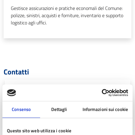
Gestisce assicurazioni e pratiche economali del Comune:
polizze, sinistri, acquisti e forniture, inventario e supporto
logistico agli uffici.
Contatti
Telefono
02/24968974
Email
Consenso
Dettagli
Informazioni sui cookie
n.silvestri@sestosg.net
Questo sito web utilizza i cookie