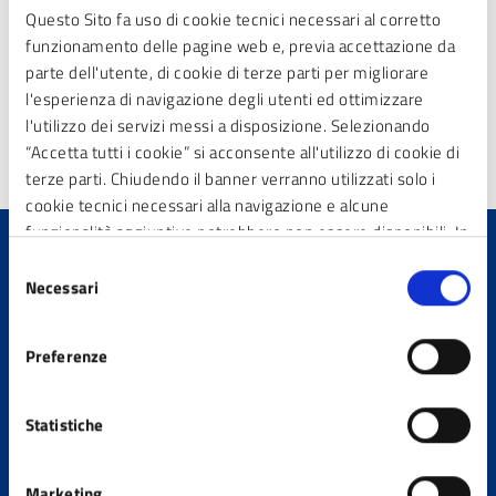
Questo Sito fa uso di cookie tecnici necessari al corretto
Altre informazioni
funzionamento delle pagine web e, previa accettazione da
parte dell'utente, di cookie di terze parti per migliorare
Aggiornamento
l'esperienza di navigazione degli utenti ed ottimizzare
30/06/2026 16:02
l'utilizzo dei servizi messi a disposizione. Selezionando
“Accetta tutti i cookie” si acconsente all'utilizzo di cookie di
terze parti. Chiudendo il banner verranno utilizzati solo i
cookie tecnici necessari alla navigazione e alcune
funzionalità aggiuntive potrebbero non essere disponibili. In
calce alla presente è riportato l’elenco dei cookie necessari
Selezione
che contribuiscono a rendere fruibile il sito web abilitando
Quanto sono chiare le
Necessari
del
funzionalità di base quali la navigazione sulle pagine e
informazioni su questa
consenso
l’accesso alle aree protette del sito. Il sito web non è in
pagina?
Preferenze
grado di funzionare correttamente senza questi cookie
Statistiche
Marketing