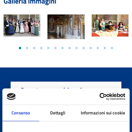
Galleria immagini
Slider precedenti
Slide
Slide
Slide
Slide
Slide
Slide
Slide
Slide
Slide
Slide
Slide
Slide
Slide
Slide
Quanto sono chiare le
informazioni su questa
pagina?
Consenso
Dettagli
Informazioni sui cookie