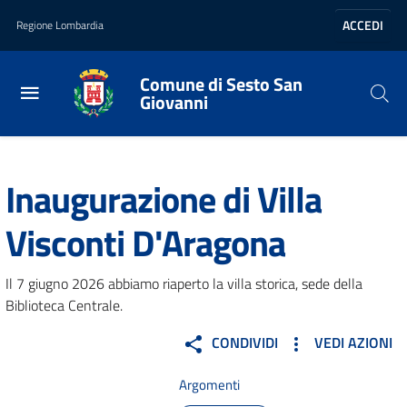
Vai al contenuto principale
Vai al footer
ACCEDI
Regione Lombardia
Comune di Sesto San
Giovanni
Home
/
Gallerie
/
Inaugurazione di Villa Visconti D'Aragona
Inaugurazione di Villa
Visconti D'Aragona
Il 7 giugno 2026 abbiamo riaperto la villa storica, sede della
Biblioteca Centrale.
CONDIVIDI
VEDI AZIONI
Argomenti