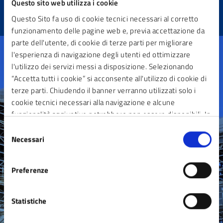
Questo sito web utilizza i cookie
Questo Sito fa uso di cookie tecnici necessari al corretto
funzionamento delle pagine web e, previa accettazione da
parte dell'utente, di cookie di terze parti per migliorare
l'esperienza di navigazione degli utenti ed ottimizzare
l'utilizzo dei servizi messi a disposizione. Selezionando
“Accetta tutti i cookie” si acconsente all'utilizzo di cookie di
terze parti. Chiudendo il banner verranno utilizzati solo i
Contatta il comune
cookie tecnici necessari alla navigazione e alcune
funzionalità aggiuntive potrebbero non essere disponibili. In
Leggi le domande frequenti
calce alla presente è riportato l’elenco dei cookie necessari
Selezione
Richiedi assistenza
che contribuiscono a rendere fruibile il sito web abilitando
Necessari
del
funzionalità di base quali la navigazione sulle pagine e
Prenota appuntamento
consenso
l’accesso alle aree protette del sito. Il sito web non è in
Segnala Disservizio
Preferenze
grado di funzionare correttamente senza questi cookie
Statistiche