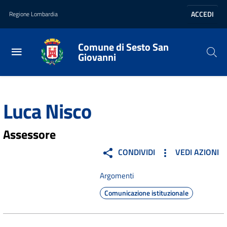
Vai al contenuto principale
Vai al footer
ACCEDI
Regione Lombardia
Comune di Sesto San
Giovanni
Home
/
Amministrazione
/
Politici
/
Luca Nisco
Luca Nisco
Assessore
CONDIVIDI
VEDI AZIONI
Argomenti
Comunicazione istituzionale