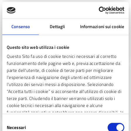
DOCUMENTO ATTIVITÀ POLITICA
Odg Consiglio Comunale del 26 febbraio
Consenso
Dettagli
Informazioni sui cookie
2026
Odg Consiglio Comunale del 26 febbraio 2026
Questo sito web utilizza i cookie
Questo Sito fa uso di cookie tecnici necessari al corretto
funzionamento delle pagine web e, previa accettazione da
parte dell'utente, di cookie di terze parti per migliorare
DOCUMENTO ATTIVITÀ POLITICA
l'esperienza di navigazione degli utenti ed ottimizzare
Odg Prima commissione consiliare del 19
l'utilizzo dei servizi messi a disposizione. Selezionando
febbraio 2026
“Accetta tutti i cookie” si acconsente all'utilizzo di cookie di
terze parti. Chiudendo il banner verranno utilizzati solo i
cookie tecnici necessari alla navigazione e alcune
Odg Prima commissione consiliare del 19 febbraio 2026
funzionalità aggiuntive potrebbero non essere disponibili. In
calce alla presente è riportato l’elenco dei cookie necessari
Selezione
che contribuiscono a rendere fruibile il sito web abilitando
Necessari
del