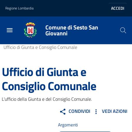
Vai al contenuto principale
Vai al footer
ACCEDI
Regione Lombardia
Comune di Sesto San
Giovanni
Home
/
Amministrazione
/
Uffici
/
Ufficio di Giunta e Consiglio Comunale
Ufficio di Giunta e
Consiglio Comunale
L'ufficio della Giunta e del Consiglio Comunale.
CONDIVIDI
VEDI AZIONI
Argomenti