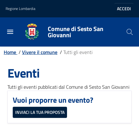
Vai al contenuto principale
Vai al footer
ACCEDI
Regione Lombardia
Comune di Sesto San
Giovanni
Home
/
Vivere il comune
/
Tutti gli eventi
Eventi
Tutti gli eventi pubblicati dal Comune di Sesto San Giovanni
Vuoi proporre un evento?
INVIACI LA TUA PROPOSTA