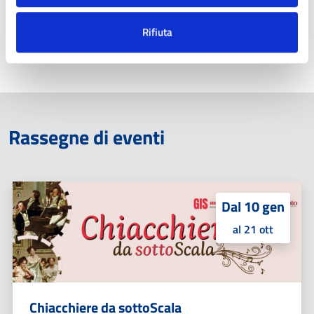
Rifiuta
«
2
3
»
1
Rassegne di eventi
Dal 10 gen
al 21 ott
Chiacchiere da sottoScala