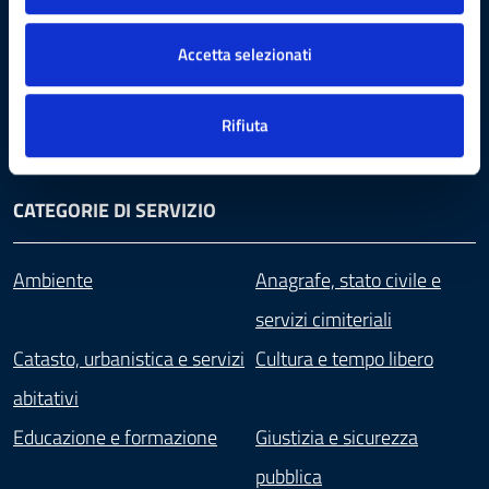
AMMINISTRAZIONE
Accetta selezionati
Aree amministrative
Documenti e dati
Enti e Associazioni
Uffici
Personale amministrativo
Rifiuta
Politici
Organi di governo
Consulte
CATEGORIE DI SERVIZIO
Ambiente
Anagrafe, stato civile e
servizi cimiteriali
Catasto, urbanistica e servizi
Cultura e tempo libero
abitativi
Educazione e formazione
Giustizia e sicurezza
pubblica