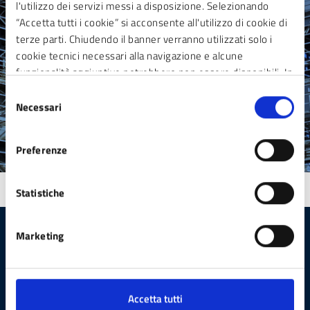
l'utilizzo dei servizi messi a disposizione. Selezionando
Richiedi assistenza
“Accetta tutti i cookie” si acconsente all'utilizzo di cookie di
Prenota appuntamento
terze parti. Chiudendo il banner verranno utilizzati solo i
cookie tecnici necessari alla navigazione e alcune
Segnala Disservizio
funzionalità aggiuntive potrebbero non essere disponibili. In
calce alla presente è riportato l’elenco dei cookie necessari
Selezione
che contribuiscono a rendere fruibile il sito web abilitando
Necessari
del
funzionalità di base quali la navigazione sulle pagine e
consenso
l’accesso alle aree protette del sito. Il sito web non è in
Preferenze
grado di funzionare correttamente senza questi cookie
Statistiche
Marketing
Comune di Sesto San Giovanni
Accetta tutti