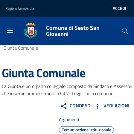
Vai al contenuto principale
Vai al footer
ACCEDI
Regione Lombardia
Comune di Sesto San
Giovanni
Home
/
Amministrazione
/
Organi di governo
/
Giunta Comunale
Giunta Comunale
La Giunta è un organo collegiale composto da Sindaco e Assessori
che insieme amministrano la Città. Leggi chi la compone.
CONDIVIDI
VEDI AZIONI
Argomenti
Comunicazione istituzionale