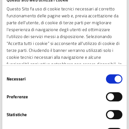
Questo Sito fa uso di cookie tecnici necessari al corretto
Regolamento per l’applicazione
funzionamento delle pagine web e, previa accettazione da
dell’imposta di soggiorno e tariffe
parte dell'utente, di cookie di terze parti per migliorare
l'esperienza di navigazione degli utenti ed ottimizzare
Consulta il regolamento per l'applicazione dell'imposta
l'utilizzo dei servizi messi a disposizione. Selezionando
di soggiorno e le tariffe.
“Accetta tutti i cookie” si acconsente all'utilizzo di cookie di
terze parti. Chiudendo il banner verranno utilizzati solo i
cookie tecnici necessari alla navigazione e alcune
funzionalità aggiuntive potrebbero non essere disponibili. In
REGOLAMENTI
calce alla presente è riportato l’elenco dei cookie necessari
Selezione
Regolamento per l’attuazione di interventi
che contribuiscono a rendere fruibile il sito web abilitando
Necessari
del
a sostegno delle attività commerciali e
funzionalità di base quali la navigazione sulle pagine e
consenso
artigianali ubicate in zone precluse al
l’accesso alle aree protette del sito. Il sito web non è in
traffico per la realizzazione di opere
Preferenze
grado di funzionare correttamente senza questi cookie
pubbliche
Statistiche
Consulta il regolamento per l’attuazione di interventi a
sostegno delle attività commerciali e artigianali