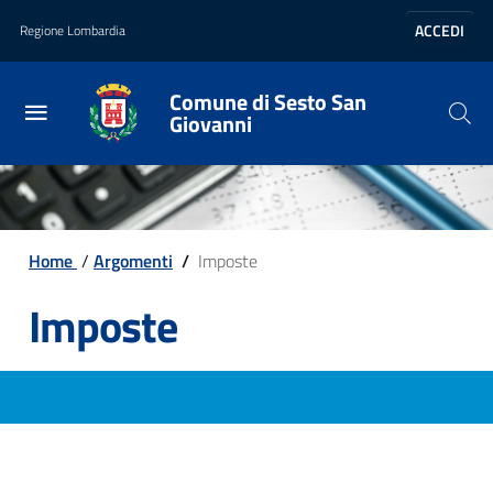
Vai al contenuto principale
Vai al footer
ACCEDI
Regione Lombardia
Comune di Sesto San
Giovanni
Home
/
Argomenti
/
Imposte
Imposte