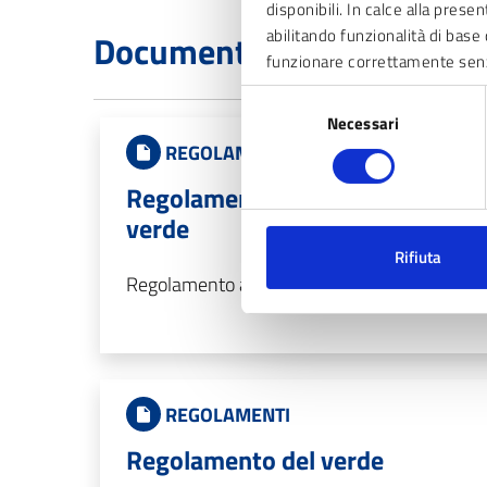
disponibili. In calce alla prese
abilitando funzionalità di base 
Documenti
funzionare correttamente sen
Selezione
Necessari
del
consenso
REGOLAMENTI
Regolamento adozione del
verde
Rifiuta
Regolamento adozione del verde
REGOLAMENTI
Regolamento del verde