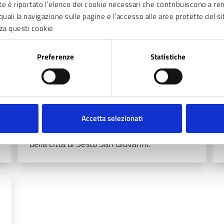
nte è riportato l’elenco dei cookie necessari che contribuiscono a ren
quali la navigazione sulle pagine e l’accesso alle aree protette del si
za questi cookie
Preferenze
Statistiche
REGOLAMENTI
Regolamento all’uso del verde
Consulta il regolamento che disciplina l'uso
Accetta selezionati
e la fruizione degli spazi verdi nel territorio
della città di Sesto San Giovanni.