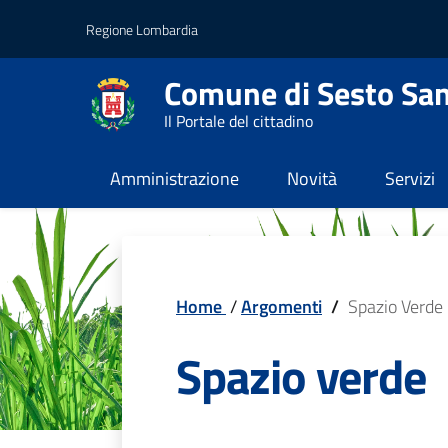
Vai al contenuto principale
Vai al footer
Regione Lombardia
Comune di Sesto San
Il Portale del cittadino
Amministrazione
Novità
Servizi
Home
/
Argomenti
/
Spazio Verde
Spazio verde