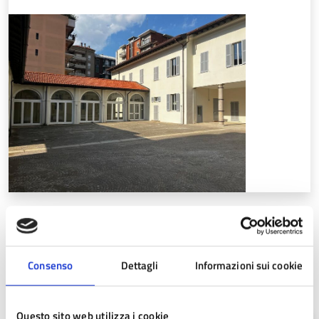
Date e orari
Consenso
Dettagli
Informazioni sui cookie
09
Questo sito web utilizza i cookie