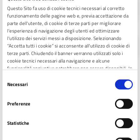
21:00 - Inizio evento
Questo Sito fa uso di cookie tecnici necessari al corretto
LUG
2026
funzionamento delle pagine web e, previa accettazione da
parte dell'utente, di cookie di terze parti per migliorare
09
l'esperienza di navigazione degli utenti ed ottimizzare
l'utilizzo dei servizi messi a disposizione. Selezionando
23:00 - Fine evento
“Accetta tutti i cookie” si acconsente all'utilizzo di cookie di
LUG
2026
terze parti. Chiudendo il banner verranno utilizzati solo i
cookie tecnici necessari alla navigazione e alcune
funzionalità aggiuntive potrebbero non essere disponibili. In
calce alla presente è riportato l’elenco dei cookie necessari
Selezione
che contribuiscono a rendere fruibile il sito web abilitando
Necessari
del
Costi
funzionalità di base quali la navigazione sulle pagine e
consenso
l’accesso alle aree protette del sito. Il sito web non è in
Preferenze
grado di funzionare correttamente senza questi cookie
Gratuito.
Statistiche