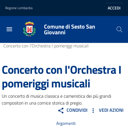
Vai al contenuto principale
Vai al footer
ACCEDI
Regione Lombardia
Comune di Sesto San
Giovanni
Home
/
Vivere il comune
/
Eventi
/
Concerto con l'Orchestra I pomeriggi musicali
Concerto con l'Orchestra I
pomeriggi musicali
Un concerto di musica classica e cameristica dei più grandi
compositori in una cornice storica di pregio.
CONDIVIDI
VEDI AZIONI
Argomenti