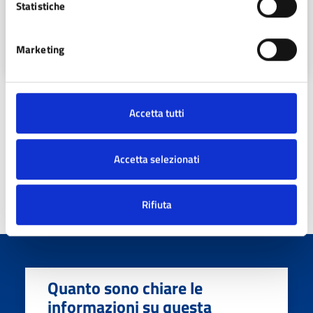
Statistiche
LEGGI TUTTO →
Marketing
Accetta tutti
Altre informazioni
Aggiornamento
Accetta selezionati
09/07/2026 14:26
Rifiuta
Quanto sono chiare le
informazioni su questa