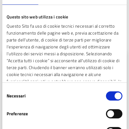
Gratuito.
Questo sito web utilizza i cookie
Questo Sito fa uso di cookie tecnici necessari al corretto
funzionamento delle pagine web e, previa accettazione da
parte dell'utente, di cookie di terze parti per migliorare
Fa parte di
l'esperienza di navigazione degli utenti ed ottimizzare
l'utilizzo dei servizi messi a disposizione. Selezionando
Dal 01 lug
“Accetta tutti i cookie” si acconsente all'utilizzo di cookie di
terze parti. Chiudendo il banner verranno utilizzati solo i
al 12 ago
cookie tecnici necessari alla navigazione e alcune
funzionalità aggiuntive potrebbero non essere disponibili. In
calce alla presente è riportato l’elenco dei cookie necessari
Selezione
che contribuiscono a rendere fruibile il sito web abilitando
Necessari
del
funzionalità di base quali la navigazione sulle pagine e
consenso
l’accesso alle aree protette del sito. Il sito web non è in
Preferenze
grado di funzionare correttamente senza questi cookie
R...Estate a Sesto 2026