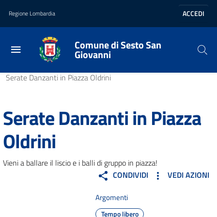
Vai al contenuto principale
Vai al footer
ACCEDI
Regione Lombardia
Comune di Sesto San
Giovanni
Home
/
Vivere il comune
/
Eventi
/
Serate Danzanti in Piazza Oldrini
Serate Danzanti in Piazza
Oldrini
Vieni a ballare il liscio e i balli di gruppo in piazza!
CONDIVIDI
VEDI AZIONI
Argomenti
Tempo libero