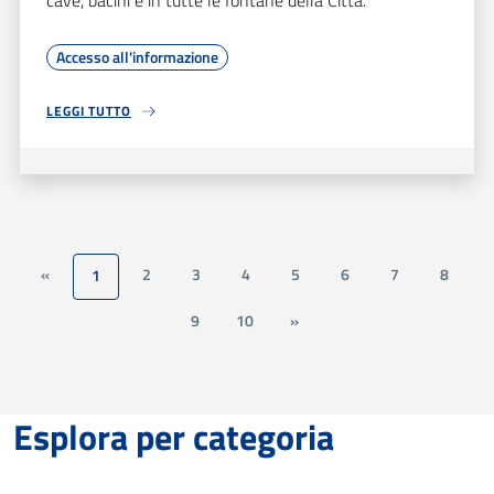
Accesso all'informazione
LEGGI TUTTO
«
2
3
4
5
6
7
8
1
9
10
»
Esplora per categoria