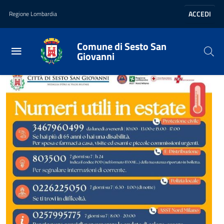
Vai al contenuto principale
Vai al footer
ACCEDI
Regione Lombardia
Comune di Sesto San
Giovanni