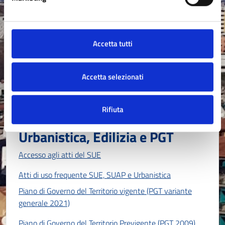
Cambio di residenza o di via
Certificati ed estratti di stato civile
Accetta tutti
Accetta selezionati
ESPLORA ARGOMENTO →
Rifiuta
Urbanistica, Edilizia e PGT
Accesso agli atti del SUE
Atti di uso frequente SUE, SUAP e Urbanistica
Piano di Governo del Territorio vigente (PGT variante
generale 2021)
Piano di Governo del Territorio Previgente (PGT 2009)