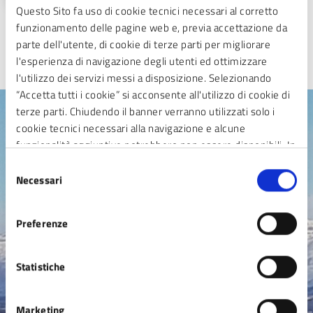
Questo Sito fa uso di cookie tecnici necessari al corretto
funzionamento delle pagine web e, previa accettazione da
parte dell'utente, di cookie di terze parti per migliorare
l'esperienza di navigazione degli utenti ed ottimizzare
TUTTE LE GALLERIE
l'utilizzo dei servizi messi a disposizione. Selezionando
“Accetta tutti i cookie” si acconsente all'utilizzo di cookie di
terze parti. Chiudendo il banner verranno utilizzati solo i
cookie tecnici necessari alla navigazione e alcune
Argomenti in evidenza
funzionalità aggiuntive potrebbero non essere disponibili. In
calce alla presente è riportato l’elenco dei cookie necessari
Selezione
che contribuiscono a rendere fruibile il sito web abilitando
Necessari
del
funzionalità di base quali la navigazione sulle pagine e
consenso
l’accesso alle aree protette del sito. Il sito web non è in
Anagrafe, Stato civile e
Preferenze
grado di funzionare correttamente senza questi cookie
Residenza
Statistiche
Carta di identità elettronica -CIE
Cerificati anagrafici
Marketing